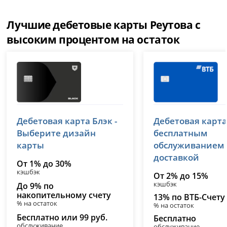
Лучшие дебетовые карты Реутова с
высоким процентом на остаток
Т-Банк (Тинькофф)
ВТБ
Дебетовая карта Блэк -
Дебетовая карта
лицензия № 2673
лицензия № 1000
Выберите дизайн
бесплатным
карты
обслуживанием
доставкой
От 1% до 30%
кэшбэк
От 2% до 15%
кэшбэк
До 9% по
накопительному счету
13% по ВТБ-Счету
% на остаток
% на остаток
Бесплатно или 99 руб.
Бесплатно
обслуживание
обслуживание