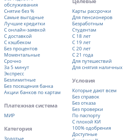
Целевые
обслуживания
Снятие без %
Карты рассрочки
Самые выгодные
Для пенсионеров
Лучшие кредитки
Безработным
С онлайн-заявкой
Студентам
С доставкой
С 18 лет
С кэшбеком
С 19 лет
Без процентов
С 20 лет
Моментальные
С 21 года
Срочно
Для путешествий
За 5 минут
Для снятия наличных
Экспресс
Безлимитные
Условия
Без посещения банка
Которые дают всем
Акции банков по картам
Без справок
Без отказа
Платежная система
Без проверки
МИР
По паспорту
С плохой КИ
Категория
100% одобрения
Доступные
Золотые