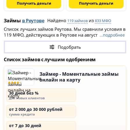
Получить деньги
Получить деньги
Займы
в Реутове
Найдено
из
119 займов
833 МФО
Список лучших займов Реутова. Мы сравнили условия в
119 МФО, действующих в Реутове на август 2026 года, и
...подробнее
собрали займы, которые можно получить на карту и
наличными даже с плохой кредитной историей.
Подобрать
Список займов с лучшим одобрением
Займер - Моментальные займы
онлайн на карту
30 дней без %
для новых клиентов
от 2 000 до 30 000 рублей
сумма кредита
от 7 до 30 дней