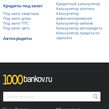
Кредитный калькулятор
Кредиты под залог
Калькулятор ипотеки
Под залог квартиры
Калькулятор
Под залог дома
рефинансирования
Под залог ПТС
Калькулятор займов
Под залог авто
Калькулятор автокредита
Калькулятор кредита по
Автокредиты
зарплате