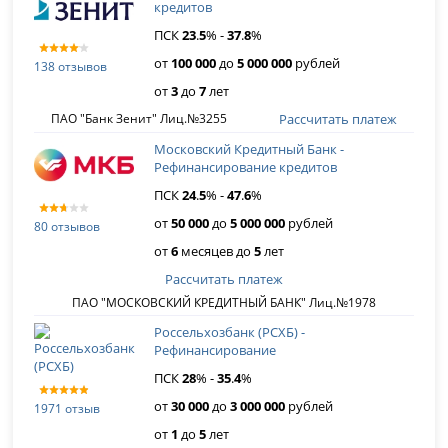
кредитов
ПСК
23
.
5
% -
37
.
8
%
от
100 000
до
5 000 000
рублей
138 отзывов
от
3
до
7
лет
Рассчитать платеж
ПАО "Банк Зенит" Лиц.№3255
Московский Кредитный Банк -
Рефинансирова­ние кредитов
ПСК
24
.
5
% -
47
.
6
%
от
50 000
до
5 000 000
рублей
80 отзывов
от
6
месяцев до
5
лет
Рассчитать платеж
ПАО "МОСКОВСКИЙ КРЕДИТНЫЙ БАНК" Лиц.№1978
Россельхозбанк (РСХБ) -
Рефинансирование
ПСК
28
% -
35
.
4
%
от
30 000
до
3 000 000
рублей
1971 отзыв
от
1
до
5
лет