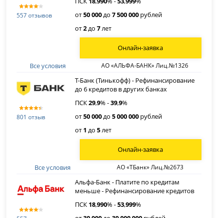
ПСК
18
,
990
% -
53
,
999
%
от
50 000
до
7 500 000
рублей
557 отзывов
от
2
до
7
лет
Онлайн-заявка
Все условия
АО «АЛЬФА-БАНК» Лиц.№1326
Т-Банк (Тинькофф) - Рефинансирование
до 6 кредитов в других банках
ПСК
29
,
9
% -
39
,
9
%
от
50 000
до
5 000 000
рублей
801 отзыв
от
1
до
5
лет
Онлайн-заявка
Все условия
АО «ТБанк» Лиц.№2673
Альфа-Банк - Платите по кредитам
меньше - Рефинансирование кредитов
ПСК
18
,
990
% -
53
,
999
%
от
30 000
до
30 000 000
рублей