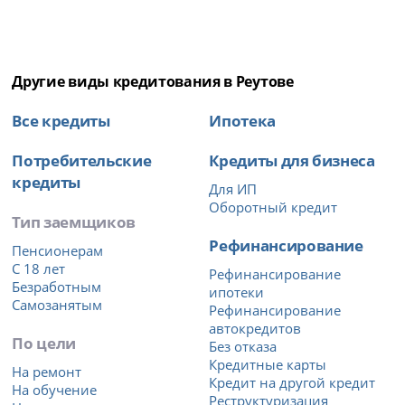
Другие виды кредитования в Реутове
Все кредиты
Ипотека
Потребительские
Кредиты для бизнеса
кредиты
Для ИП
Оборотный кредит
Тип заемщиков
Рефинансирование
Пенсионерам
С 18 лет
Рефинансирование
Безработным
ипотеки
Самозанятым
Рефинансирование
автокредитов
По цели
Без отказа
Кредитные карты
На ремонт
Кредит на другой кредит
На обучение
Реструктуризация