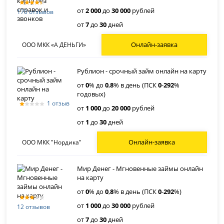
от
2 000
до
30 000
рублей
170 отзывов
от
7
до
30
дней
Онлайн-заявка
ООО МКК «А ДЕНЬГИ»
Рублион - срочный займ онлайн на карту
от
0
% до
0
,
8
% в день (ПСК
0
-
292
%
годовых)
1 отзыв
от
1 000
до
20 000
рублей
от
1
до
30
дней
Онлайн-заявка
ООО МКК "Нордика"
Мир Денег - Мгновенные займы онлайн
на карту
от
0
% до
0
,
8
% в день (ПСК
0
-
292
%)
от
1 000
до
30 000
рублей
12 отзывов
от
7
до
30
дней