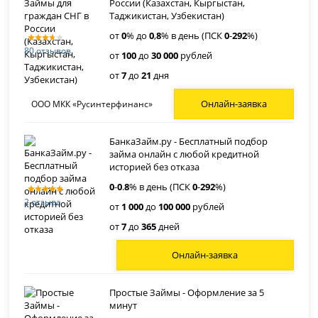
России (Казахстан, Кыргыстан,
Таджикистан, Узбекистан)
от
0
% до
0
,
8
% в день (ПСК
0
-
292
%)
80 отзывов
от
100
до
30 000
рублей
от
7
до
21
дня
Онлайн-заявка
ООО МКК «Русинтерфинанс»
БанкаЗайм.ру - Бесплатный подбор
займа онлайн с любой кредитной
историей без отказа
0
-
0
.
8
% в день (ПСК
0
-
292
%)
2 отзыва
от
1 000
до
100 000
рублей
от
7
до
365
дней
Онлайн-заявка
Простые Займы - Оформление за 5
минут