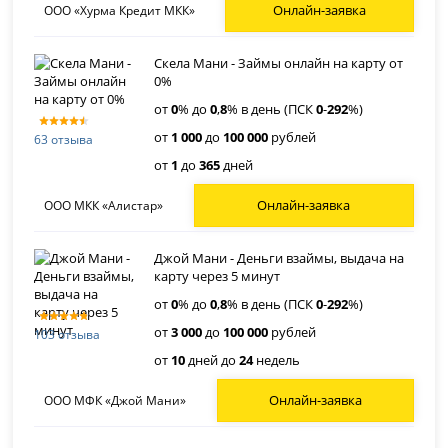
Онлайн-заявка
ООО «Хурма Кредит МКК»
Скела Мани - Займы онлайн на карту от
0%
от
0
% до
0
,
8
% в день (ПСК
0
-
292
%)
от
1 000
до
100 000
рублей
63 отзыва
от
1
до
365
дней
Онлайн-заявка
ООО МКК «Алистар»
Джой Мани - Деньги взаймы, выдача на
карту через 5 минут
от
0
% до
0
,
8
% в день (ПСК
0
-
292
%)
от
3 000
до
100 000
рублей
103 отзыва
от
10
дней до
24
недель
Онлайн-заявка
ООО МФК «Джой Мани»