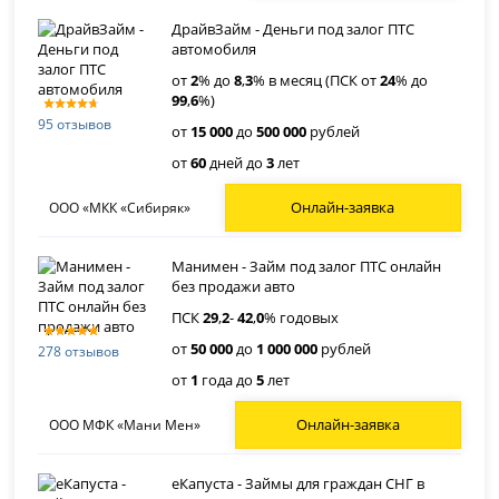
ДрайвЗайм - Деньги под залог ПТС
автомобиля
от
2
% до
8
,
3
% в месяц (ПСК от
24
% до
99
,
6
%)
95 отзывов
от
15 000
до
500 000
рублей
от
60
дней до
3
лет
Онлайн-заявка
ООО «МКК «Сибиряк»
Манимен - Займ под залог ПТС онлайн
без продажи авто
ПСК
29
,
2
-
42
,
0
% годовых
от
50 000
до
1 000 000
рублей
278 отзывов
от
1
года до
5
лет
Онлайн-заявка
ООО МФК «Мани Мен»
еКапуста - Займы для граждан СНГ в