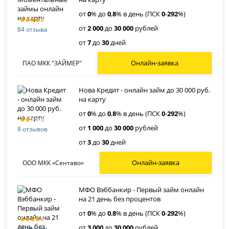
от
0
% до
0
,
8
% в день (ПСК
0
-
292
%)
от
2 000
до
30 000
рублей
84 отзыва
от
7
до
30
дней
Онлайн-заявка
ПАО МКК "ЗАЙМЕР"
Нова Кредит - онлайн займ до 30 000 руб.
на карту
от
0
% до
0
,
8
% в день (ПСК
0
-
292
%)
от
1 000
до
30 000
рублей
8 отзывов
от
3
до
30
дней
Онлайн-заявка
ООО МКК «Сентаво»
МФО Вэббанкир - Первый займ онлайн
на 21 день без процентов
от
0
% до
0
,
8
% в день (ПСК
0
-
292
%)
от
3 000
до
30 000
рублей
34 отзыва