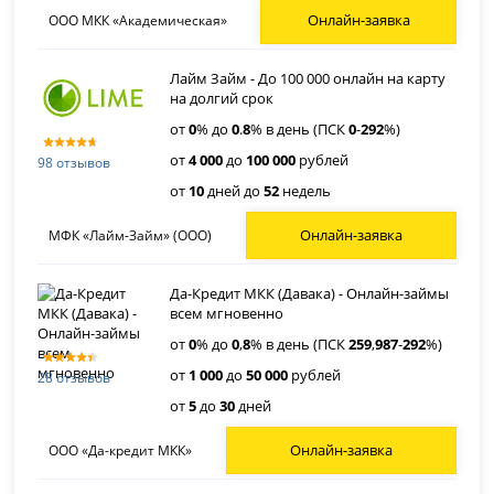
Онлайн-заявка
ООО МКК «Академическая»
Лайм Займ - До 100 000 онлайн на карту
на долгий срок
от
0
% до
0
.
8
% в день (ПСК
0
-
292
%)
от
4 000
до
100 000
рублей
98 отзывов
от
10
дней до
52
недель
Онлайн-заявка
МФК «Лайм-Займ» (ООО)
Да-Кредит МКК (Давака) - Онлайн-займы
всем мгновенно
от
0
% до
0
,
8
% в день (ПСК
259
,
987
-
292
%)
от
1 000
до
50 000
рублей
28 отзывов
от
5
до
30
дней
Онлайн-заявка
ООО «Да-кредит МКК»