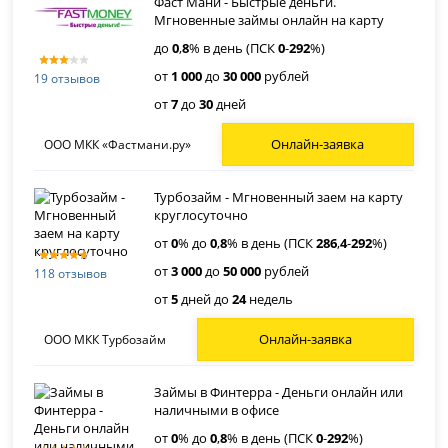
Фаст Мани - Быстрые деньги.
Мгновенные займы онлайн на карту
до
0
,
8
% в день (ПСК
0
-
292
%)
от
1 000
до
30 000
рублей
19 отзывов
от
7
до
30
дней
Онлайн-заявка
ООО МКК «Фастмани.ру»
Турбозайм - Мгновенный заем на карту
круглосуточно
от
0
% до
0
,
8
% в день (ПСК
286
,
4
-
292
%)
от
3 000
до
50 000
рублей
118 отзывов
от
5
дней до
24
недель
Онлайн-заявка
ООО МКК Турбозайм
Займы в Финтерра - Деньги онлайн или
наличными в офисе
от
0
% до
0
,
8
% в день (ПСК
0
-
292
%)