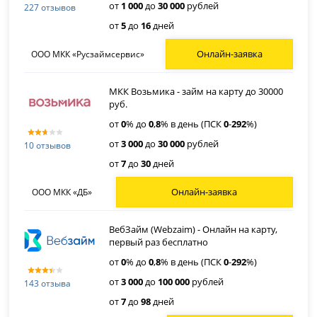
от
1 000
до
30 000
рублей
227 отзывов
от
5
до
16
дней
Онлайн-заявка
ООО МКК «Русзаймсервис»
МКК Возьмика - займ на карту до 30000
руб.
от
0
% до
0
,
8
% в день (ПСК
0
-
292
%)
от
3 000
до
30 000
рублей
10 отзывов
от
7
до
30
дней
Онлайн-заявка
ООО МКК «ДБ»
ВебЗайм (Webzaim) - Онлайн на карту,
первый раз бесплатно
от
0
% до
0
,
8
% в день (ПСК
0
-
292
%)
от
3 000
до
100 000
рублей
143 отзыва
от
7
до
98
дней