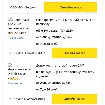
Онлайн-заявка
ООО МКК «Вердон»
Снапкредит - Срочные онлайн займы по
паспорту
0
%-
0
,
8
% в день (ПСК
292
%)
от
1 000
до
20 000
рублей
12 отзывов
от
7
до
15
дней
Онлайн-заявка
ООО МКК "СНАПКРЕДИТ"
Дополучкино - онлайн заем 24/7
0
-
0
,
8
% в день (ПСК от
0
,
000
% до
292
,
00
%
годовых)
от
2 000
до
30 000
рублей
6 отзывов
от
7
до
30
дней
Онлайн-заявка
ООО МКК «Дополучкино»