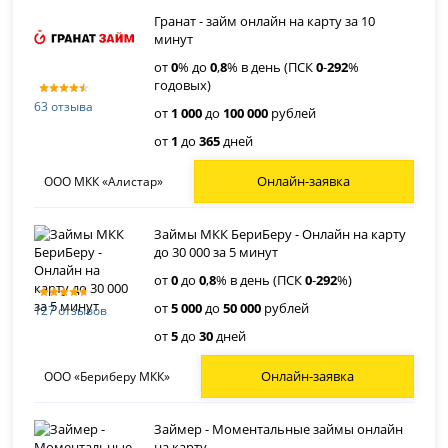
Гранат - займ онлайн на карту за 10
минут
от
0
% до
0
,
8
% в день (ПСК
0
-
292
%
годовых)
63 отзыва
от
1 000
до
100 000
рублей
от
1
до
365
дней
Онлайн-заявка
ООО МКК «Алистар»
Займы МКК БериБеру - Онлайн на карту
до 30 000 за 5 минут
от
0
до
0
,
8
% в день (ПСК
0
-
292
%)
от
5 000
до
50 000
рублей
127 отзывов
от
5
до
30
дней
Онлайн-заявка
ООО «Бериберу МКК»
Займер - Моментальные займы онлайн
на карту