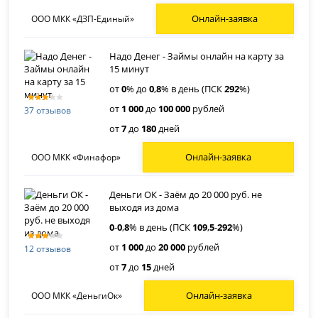
Онлайн-заявка
ООО МКК «ДЗП-Единый»
Надо Денег - Займы онлайн на карту за
15 минут
от
0
% до
0
,
8
% в день (ПСК
292
%)
от
1 000
до
100 000
рублей
37 отзывов
от
7
до
180
дней
Онлайн-заявка
ООО МКК «Финафор»
Деньги ОК - Заём до 20 000 руб. не
выходя из дома
0
-
0
,
8
% в день (ПСК
109
,
5
-
292
%)
от
1 000
до
20 000
рублей
12 отзывов
от
7
до
15
дней
Онлайн-заявка
ООО МКК «ДеньгиОк»