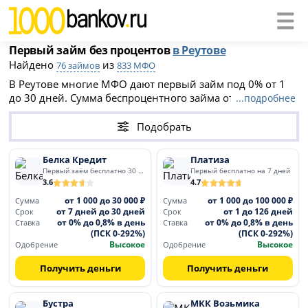
Первый займ без процентов
в Реутове
Найдено
из
76 займов
833 МФО
В Реутове многие МФО дают первый займ под 0% от 1
до 30 дней. Сумма беспроцентного займа от 100 до 30
...подробнее
000 рублей. После льготного периода ставки составляют
до 0.8% в день (ПСК до 292%). Оформите микрозайм без
Подобрать
переплат при первом обращении.
Белка Кредит
Платиза
Первый заём бесплатно 30 дней
Первый бесплатно на 7 дней
3.6
4.7
от 1 000 до 30 000 ₽
от 1 000 до 100 000 ₽
Сумма
Сумма
от 7 дней до 30 дней
от 1 до 126 дней
Срок
Срок
от 0% до 0,8% в день
от 0% до 0,8% в день
Ставка
Ставка
(ПСК 0-292%)
(ПСК 0-292%)
Высокое
Высокое
Одобрение
Одобрение
Получить деньги
Получить деньги
Бустра
МКК Возьмика