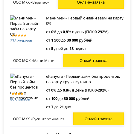
Онлайн-заявка
ООО МКК «Веритас»
МаниМен - Первый онлайн заём на карту
0%
от
0
% до
0
,
8
% в день (ПСК
0
-
292
%)
от
1 500
до
30 000
рублей
278 отзывов
от
5
дней до
18
недель
Онлайн-заявка
ООО МФК «Мани Мен»
еКапуста - Первый займ без процентов,
на карту круглосуточно
от
0
% до
0
,
8
% в день (ПСК
0
-
292
%)
от
100
до
30 000
рублей
80 отзывов
от
7
до
21
дня
Онлайн-заявка
ООО МКК «Русинтерфинанс»