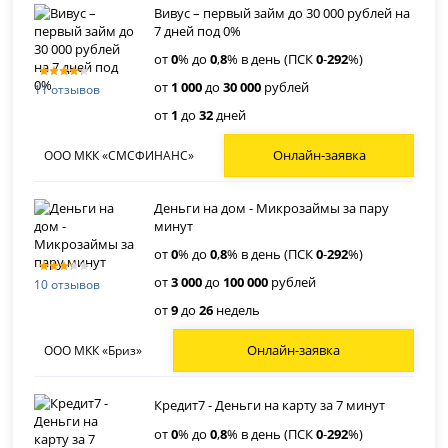
Вивус – первый займ до 30 000 рублей на
7 дней под 0%
от
0
% до
0
,
8
% в день (ПСК
0
-
292
%)
от
1 000
до
30 000
рублей
11 отзывов
от
1
до
32
дней
Онлайн-заявка
ООО МКК «СМСФИНАНС»
Деньги на дом - Микрозаймы за пару
минут
от
0
% до
0
,
8
% в день (ПСК
0
-
292
%)
от
3 000
до
100 000
рублей
10 отзывов
от
9
до
26
недель
Онлайн-заявка
ООО МКК «Бриз»
Кредит7 - Деньги на карту за 7 минут
от
0
% до
0
,
8
% в день (ПСК
0
-
292
%)