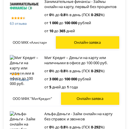
Занимательные финансы - Займы
онлайн на карту, первый без процентов
от
0
% до
0
,
8
% в день (ПСК
0
-
292
%)
от
1 000
до
100 000
рублей
63 отзыва
от
10
до
365
дней
Онлайн-заявка
ООО МКК «Алистар»
Миг Кредит – Деньги на карту или
наличными в офисе до 100 000 руб.
от
0
% до
0
,
8
% в день (ПСК
0
-
292
%)
от
3 000
до
100 000
рублей
37 отзывов
от
5
дней до
1
года
Онлайн-заявка
ООО МФК "МигКредит"
Альфа-Деньги - Займ онлайн на карту
без справок и звонков
от
0
% до
0
,
8
% в день (ПСК
0
-
292
%)