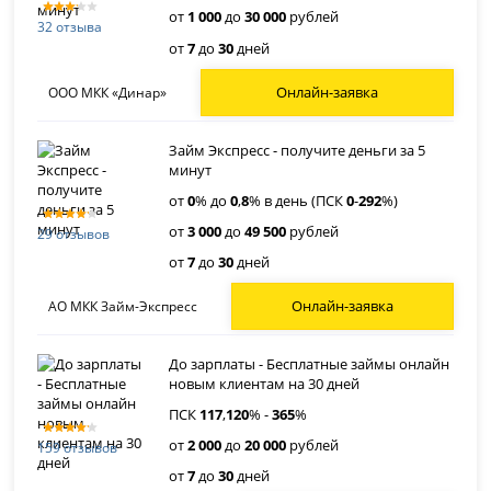
от
1 000
до
30 000
рублей
32 отзыва
от
7
до
30
дней
Онлайн-заявка
ООО МКК «Динар»
Займ Экспресс - получите деньги за 5
минут
от
0
% до
0
,
8
% в день (ПСК
0
-
292
%)
от
3 000
до
49 500
рублей
29 отзывов
от
7
до
30
дней
Онлайн-заявка
АО МКК Займ-Экспресс
До зарплаты - Бесплатные займы онлайн
новым клиентам на 30 дней
ПСК
117
,
120
% -
365
%
от
2 000
до
20 000
рублей
159 отзывов
от
7
до
30
дней