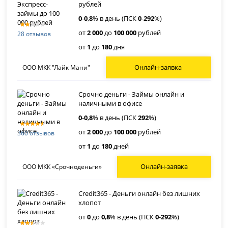
рублей
0
-
0
,
8
% в день (ПСК
0
-
292
%)
от
2 000
до
100 000
рублей
28 отзывов
от
1
до
180
дня
Онлайн-заявка
ООО МКК "Лайк Мани"
Срочно деньги - Займы онлайн и
наличными в офисе
0
-
0
,
8
% в день (ПСК
292
%)
от
2 000
до
100 000
рублей
360 отзывов
от
1
до
180
дней
Онлайн-заявка
ООО МКК «Срочноденьги»
Credit365 - Деньги онлайн без лишних
хлопот
от
0
до
0
,
8
% в день (ПСК
0
-
292
%)