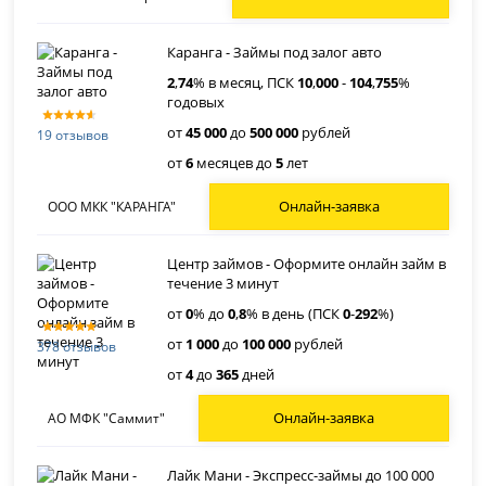
Каранга - Займы под залог авто
2
,
74
% в месяц, ПСК
10
,
000
-
104
,
755
%
годовых
от
45 000
до
500 000
рублей
19 отзывов
от
6
месяцев до
5
лет
Онлайн-заявка
ООО МКК "КАРАНГА"
Центр займов - Оформите онлайн займ в
течение 3 минут
от
0
% до
0
,
8
% в день (ПСК
0
-
292
%)
от
1 000
до
100 000
рублей
378 отзывов
от
4
до
365
дней
Онлайн-заявка
АО МФК "Саммит"
Лайк Мани - Экспресс-займы до 100 000