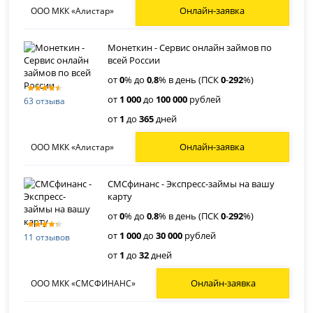
Онлайн-заявка
ООО МКК «Алистар»
Монеткин - Сервис онлайн займов по
всей России
от
0
% до
0
,
8
% в день (ПСК
0
-
292
%)
от
1 000
до
100 000
рублей
63 отзыва
от
1
до
365
дней
Онлайн-заявка
ООО МКК «Алистар»
СМСфинанс - Экспресс-займы на вашу
карту
от
0
% до
0
,
8
% в день (ПСК
0
-
292
%)
от
1 000
до
30 000
рублей
11 отзывов
от
1
до
32
дней
Онлайн-заявка
ООО МКК «СМСФИНАНС»