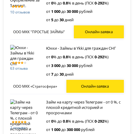
от
0
% до
0
,
8
% в день (ПСК
0
-
292
%)
от
1 000
до
30 000
рублей
10 отзывов
от
5
до
30
дней
Онлайн-заявка
ООО МКК "ПРОСТЫЕ ЗАЙМЫ"
Юкки - Займы в Ykki для граждан СНГ
от
0
% до
0
,
8
% в день (ПСК
0
-
292
%)
от
3 000
до
30 000
рублей
63 отзыва
от
7
до
30
дней
Онлайн-заявка
ООО МКК «Стратосфера»
Займ на карту через Телеграм - от 0 %, с
плохой кредитной историей и
просрочками
от
0
% до
0
.
8
% в день (ПСК
0
-
292
%)
2 отзыва
от
1 000
до
300 000
рублей