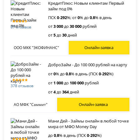
КредитПлюс: Новым клиентам Первый
займ под 0%
ПСК
0
-
292
%; от
0
% до
0
,
8
% в день
от
3 000
до
30 000
рублей
87 отзывов
от
5
до
30
дней
Онлайн-заявка
ООО МКК "ЭКОФИНАНС"
ДоброЗайм - До 100 000 рублей на карту
от
0
% до
0
,
8
% в день (ПСК
0
-
292
%)
от
1 000
до
100 000
рублей
378 отзывов
от
4
до
364
дней
Онлайн-заявка
АО МФК "Саммит"
Мани Дей - Займы онлайн в любой точке
мира от МФО Money Day
до
0
,
8
% в день (ПСК
0
-
292
%)