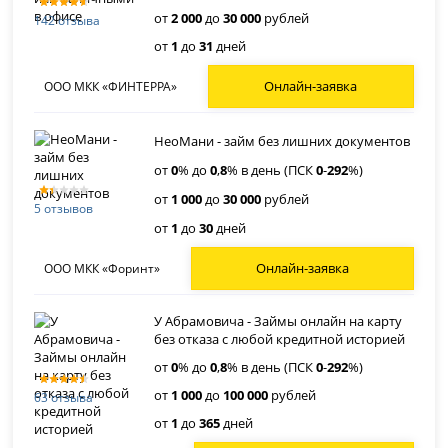
от
2 000
до
30 000
рублей
142 отзыва
от
1
до
31
дней
Онлайн-заявка
ООО МКК «ФИНТЕРРА»
НеоМани - займ без лишних документов
от
0
% до
0
,
8
% в день (ПСК
0
-
292
%)
от
1 000
до
30 000
рублей
5 отзывов
от
1
до
30
дней
Онлайн-заявка
ООО МКК «Форинт»
У Абрамовича - Займы онлайн на карту
без отказа с любой кредитной историей
от
0
% до
0
,
8
% в день (ПСК
0
-
292
%)
от
1 000
до
100 000
рублей
63 отзыва
от
1
до
365
дней