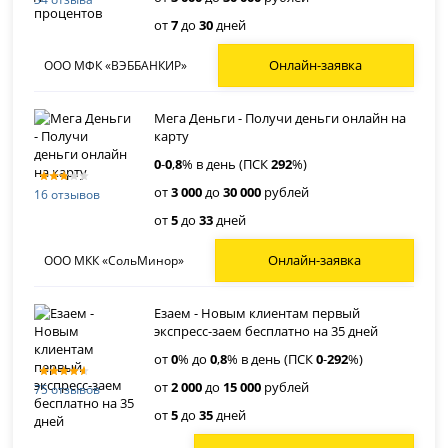
от
7
до
30
дней
Онлайн-заявка
ООО МФК «ВЭББАНКИР»
Мега Деньги - Получи деньги онлайн на
карту
0
-
0
,
8
% в день (ПСК
292
%)
от
3 000
до
30 000
рублей
16 отзывов
от
5
до
33
дней
Онлайн-заявка
ООО МКК «СольМинор»
Езаем - Новым клиентам первый
экспресс-заем бесплатно на 35 дней
от
0
% до
0
,
8
% в день (ПСК
0
-
292
%)
от
2 000
до
15 000
рублей
75 отзывов
от
5
до
35
дней