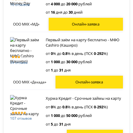
от
4 000
до
20 000
рублей
16 отзывов
от
16
дня до
30
дней
Онлайн-заявка
ООО МКК «МД»
Первый заём на карту бесплатно - МФО
Cashiro (Каширо)
от
0
% до
0
,
8
% в день (ПСК
0
-
292
%)
от
1 000
до
30 000
рублей
34 отзыва
от
1
до
31
дня
Онлайн-заявка
ООО МКК «Декада»
Хурма Кредит - Срочные займы на карту
от
0
% до
0
.
8
% в день (ПСК
0
-
292
%)
от
1 000
до
50 000
рублей
107 отзывов
от
5
до
31
дня