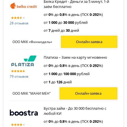
Белка Кредит - Деньги за 5 минут, 1-й
заём бесплатно
от
0
% до
0
,
8
% в день (ПСК
0
-
292
%)
от
1 000
до
30 000
рублей
28 отзывов
от
7
дней до
30
дней
Онлайн-заявка
ООО МКК «Финмодель»
Платиза – Заем на карту мгновенно
от
0
% до
0
,
8
% в день (ПСК
0
-
292
%)
от
1 000
до
100 000
рублей
79 отзывов
от
1
до
126
дней
Онлайн-заявка
ООО МКК "МАНИ МЕН"
Бустра займ - До 30 000 бесплатно с
любой КИ
от
0
% до
0
,
8
% в день (ПСК
0
-
292
%)