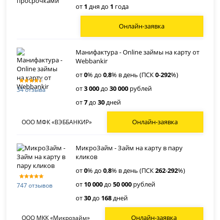
от
1
дня до
1
года
Онлайн-заявка
Манифактура - Online займы на карту от
Webbankir
от
0
% до
0
,
8
% в день (ПСК
0
-
292
%)
от
3 000
до
30 000
рублей
34 отзыва
от
7
до
30
дней
Онлайн-заявка
ООО МФК «ВЭББАНКИР»
МикроЗайм - Займ на карту в пару
кликов
от
0
% до
0
,
8
% в день (ПСК
262
-
292
%)
от
10 000
до
50 000
рублей
747 отзывов
от
30
до
168
дней
Онлайн-заявка
ООО МКК «Микрозайм»