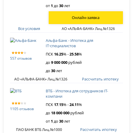
от
1
до
30
лет
Онлайн-заявка
Все условия
АО «АЛЬФА-БАНК» Лиц.№1326
Альфа-Банк - Ипотека для
IT‑специалистов
ПСК
16
.
25
% -
25
.
58
%
557 отзывов
до
9 000 000
рублей
до
30
лет
Рассчитать ипотеку
АО «АЛЬФА-БАНК» Лиц.№1326
ВТБ - Ипотека для сотрудников IT-
компани
ПСК
17
.
15
% -
24
.
11
%
1105 отзывов
до
18 000 000
рублей
от
1
до
30
лет
Рассчитать ипотеку
ПАО БАНК ВТБ Лиц.№1000