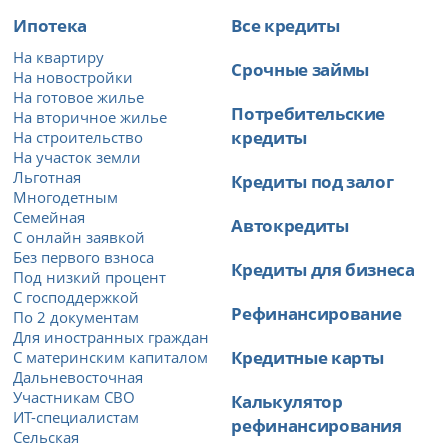
Ипотека
Все кредиты
На квартиру
Срочные займы
На новостройки
На готовое жилье
Потребительские
На вторичное жилье
кредиты
На строительство
На участок земли
Льготная
Кредиты под залог
Многодетным
Семейная
Автокредиты
С онлайн заявкой
Без первого взноса
Кредиты для бизнеса
Под низкий процент
С господдержкой
Рефинансирование
По 2 документам
Для иностранных граждан
Кредитные карты
С материнским капиталом
Дальневосточная
Участникам СВО
Калькулятор
ИТ-специалистам
рефинансирования
Сельская