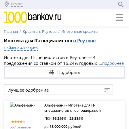
Реутов
Главная
Кредиты в Реутове
Ипотечные кредиты
Ипотека для IT-специалистов
в Реутове
Найдено 4 кредита
Ипотека для IT-специалистов в Реутове — 4
предложения со ставкой от 16.24% годовых, суммой до
...подробнее
18 000 000 рублей и сроком кредитования до 30 лет.
Подобрать
Сравните условия банков, выберите подходящую
программу и подайте онлайн-заявку.
лучшее одобрение
Альфа-Банк - Ипотека для IT-
специалистов с господдержкой
ПСК
16
,
246
% -
25
,
584
%
до
18 000 000
рублей
557 отзывов