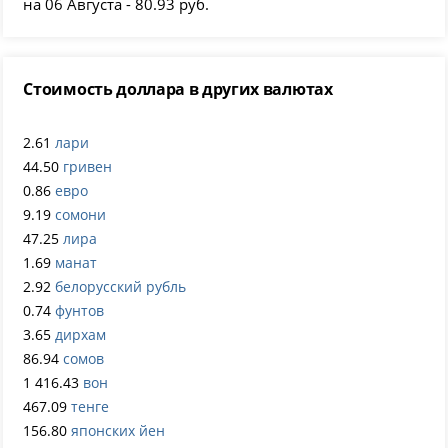
на 06 Августа - 80.93 руб.
Стоимость доллара в других валютах
2.61
лари
44.50
гривен
0.86
евро
9.19
сомони
47.25
лира
1.69
манат
2.92
белорусский рубль
0.74
фунтов
3.65
дирхам
86.94
сомов
1 416.43
вон
467.09
тенге
156.80
японских йен