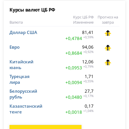
Курсы валют ЦБ РФ
Курс ЦБ РФ
Прогноз на
Валюта
Изменение
завтра
Доллар США
81,41
+0,59%
+0,4784
Евро
94,06
+0,92%
+0,8684
Китайский
12,06
юань
+0,79%
+0,0953
Турецкая
1,71
лира
+0,55%
+0,0094
Белорусский
27,7
рубль
+0,17%
+0,0480
Казахстанский
0,17
тенге
+1,04%
+0,0018